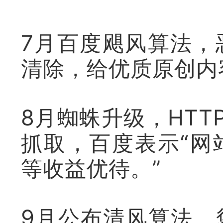
7月百度飓风算法，
清除，给优质原创内
8月蜘蛛升级，HTT
抓取，百度表示“网
等收益优待。”
9月公布清风算法，