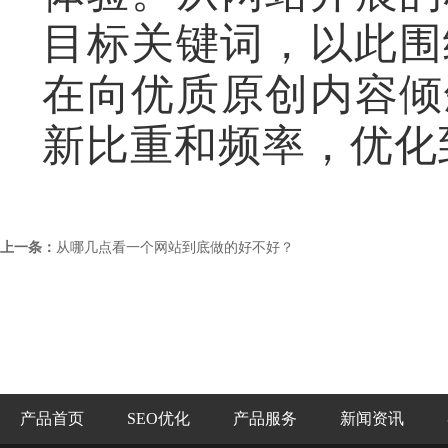
目标关键词，以此围
在向优质原创内容倾
新比重和频率，优化
上一条：
从哪几点看一个网站到底做的好不好？
产品首页
SEO优化
产品服务
新闻资讯