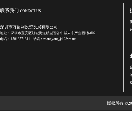
联系我们
CONTaCT US
深圳市万创网投资发展有限公司
地址：深圳市宝安区航城街道航城智谷中城未来产业园1栋602
电话：15818771811 邮箱：zhangyong@123ws.net
版权所有 ©2003-2