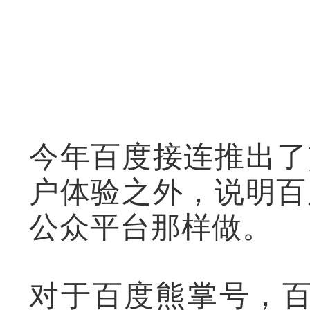
今年百度接连推出了
户体验之外，说明百
公众平台那样做。
对于百度熊掌号，百