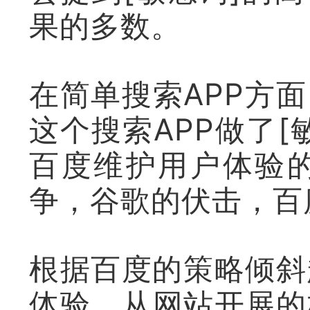
果的多数。
在简单搜索APP方
这个搜索APP做了
百度维护用户体验
争，谷歌的伏击，百
根据百度的策略倾斜
体验。从网站开展的