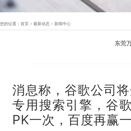
您的位置：
首页
>
最新动态
>
新闻中心
东莞
消息称，谷歌公司将
专用搜索引擎，谷歌
PK一次，百度再赢一