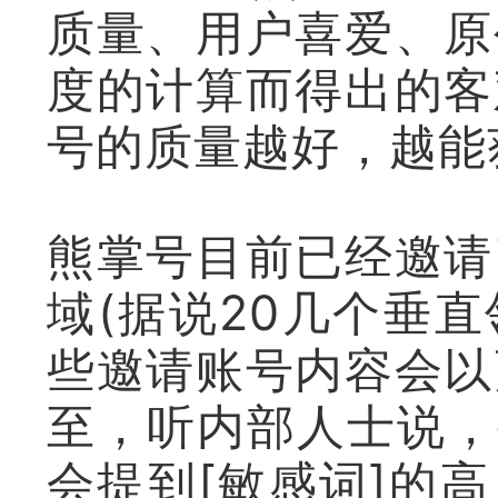
质量、用户喜爱、原
度的计算而得出的客
号的质量越好，越能
熊掌号目前已经邀请
域(据说20几个垂直
些邀请账号内容会以
至，听内部人士说，
会提到[敏感词]的